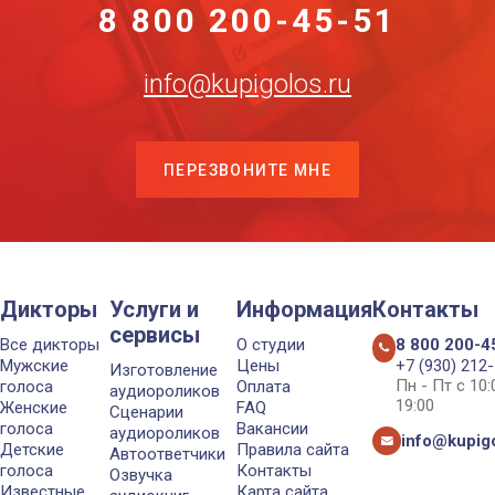
8 800 200-45-51
info@kupigolos.ru
ПЕРЕЗВОНИТЕ МНЕ
Дикторы
Услуги и
Информация
Контакты
сервисы
Все дикторы
О студии
8 800 200-4
Мужские
Цены
+7 (930) 212
Изготовление
Пн - Пт с 10
голоса
Оплата
аудиороликов
19:00
Женские
FAQ
Сценарии
голоса
Вакансии
аудиороликов
info@kupigo
Детские
Правила сайта
Автоответчики
голоса
Контакты
Озвучка
Известные
Карта сайта