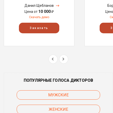
Данил Щебланов
Бо
10 000
Цена от
₽
Цен
Скачать демо
С
Заказать
З
ПОПУЛЯРНЫЕ ГОЛОСА ДИКТОРОВ
МУЖСКИЕ
ЖЕНСКИЕ