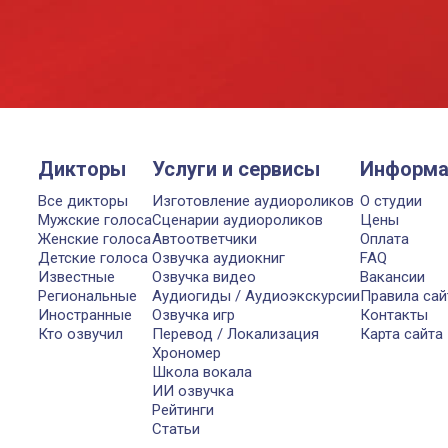
Дикторы
Услуги и сервисы
Информа
Все дикторы
Изготовление аудиороликов
О студии
Мужские голоса
Сценарии аудиороликов
Цены
Женские голоса
Автоответчики
Оплата
Детские голоса
Озвучка аудиокниг
FAQ
Известные
Озвучка видео
Вакансии
Региональные
Аудиогиды / Аудиоэкскурсии
Правила сай
Иностранные
Озвучка игр
Контакты
Кто озвучил
Перевод / Локализация
Карта сайта
Хрономер
Школа вокала
ИИ озвучка
Рейтинги
Статьи