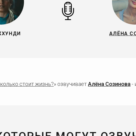
КХУНДИ
АЛЁНА С
колько стоит жизнь?
» озвучивает
Алёна Созинова
-