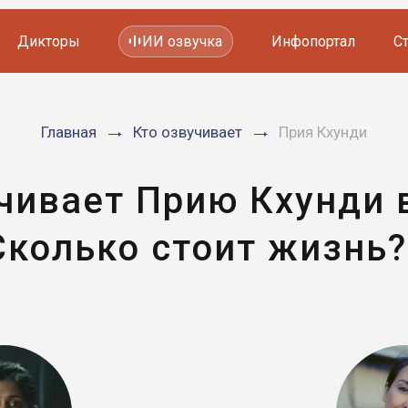
Дикторы
ИИ озвучка
Инфопортал
С
Фильмов и сериалов
Главная
Кто озвучивает
Прия Кхунди
Мультфильмов
YouTube каналов
Видеорекламы
учивает Прию Кхунди 
Сколько стоит жизнь?