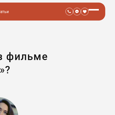
татьи
в фильме
»?