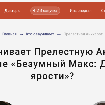
Дикторы
ИИ озвучка
Инфопортал
С
Фильмов и сериалов
Главная
Кто озвучивает
Прелестная Анкхарат
Мультфильмов
YouTube каналов
Видеорекламы
чивает Прелестную А
е «Безумный Макс: 
ярости»?