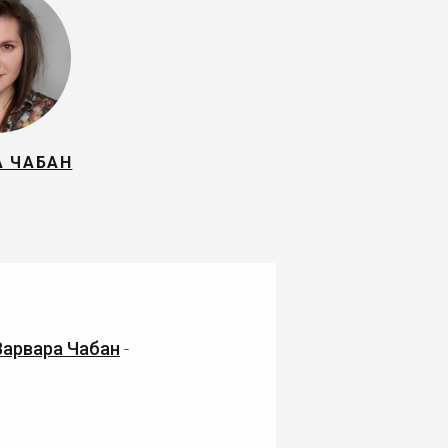
А ЧАБАН
Варвара Чабан
-