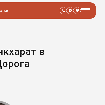
татьи
нкхарат в
Дорога