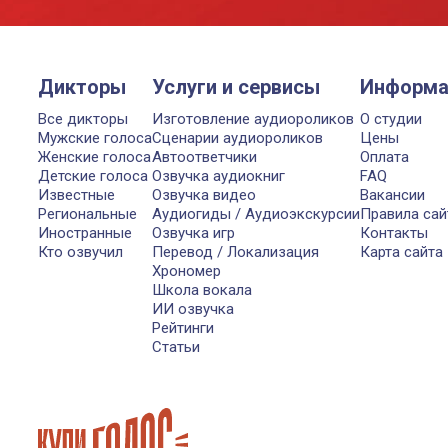
Дикторы
Услуги и сервисы
Информа
Все дикторы
Изготовление аудиороликов
О студии
Мужские голоса
Сценарии аудиороликов
Цены
Женские голоса
Автоответчики
Оплата
Детские голоса
Озвучка аудиокниг
FAQ
Известные
Озвучка видео
Вакансии
Региональные
Аудиогиды / Аудиоэкскурсии
Правила сай
Иностранные
Озвучка игр
Контакты
Кто озвучил
Перевод / Локализация
Карта сайта
Хрономер
Школа вокала
ИИ озвучка
Рейтинги
Статьи