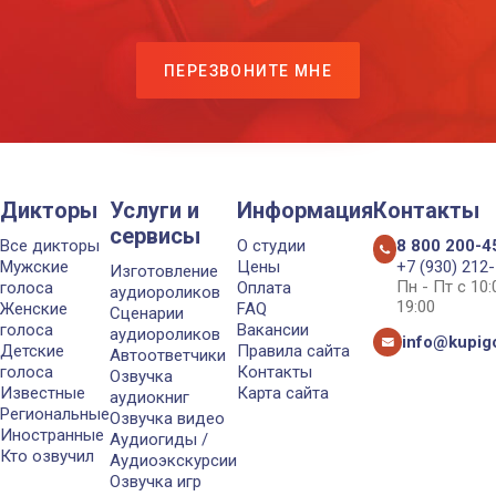
ПЕРЕЗВОНИТЕ МНЕ
Дикторы
Услуги и
Информация
Контакты
сервисы
Все дикторы
О студии
8 800 200-4
Мужские
Цены
+7 (930) 212
Изготовление
Пн - Пт с 10
голоса
Оплата
аудиороликов
19:00
Женские
FAQ
Сценарии
голоса
Вакансии
аудиороликов
info@kupigo
Детские
Правила сайта
Автоответчики
голоса
Контакты
Озвучка
Известные
Карта сайта
аудиокниг
Региональные
Озвучка видео
Иностранные
Аудиогиды /
Кто озвучил
Аудиоэкскурсии
Озвучка игр