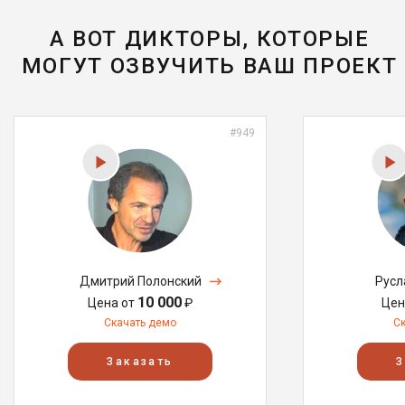
А ВОТ ДИКТОРЫ, КОТОРЫЕ
МОГУТ ОЗВУЧИТЬ ВАШ ПРОЕКТ
#949
Дмитрий Полонский
Русл
10 000
Цена от
₽
Цен
Скачать демо
С
Заказать
З