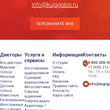
info@kupigolos.ru
ПЕРЕЗВОНИТЕ МНЕ
Дикторы
Услуги и
Информация
Контакты
сервисы
Все дикторы
О студии
8 800 200-4
Мужские
Цены
+7 (930) 212
Изготовление
Пн - Пт с 10
голоса
Оплата
аудиороликов
19:00
Женские
FAQ
Сценарии
голоса
Вакансии
аудиороликов
info@kupigo
Детские
Правила сайта
Автоответчики
голоса
Контакты
Озвучка
Известные
Карта сайта
аудиокниг
Региональные
Озвучка видео
Иностранные
Аудиогиды /
Кто озвучил