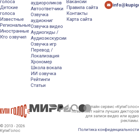
голоса
Вакансии
аудиороликов
info@kupigo
Детские
Правила сайта
Автоответчики
голоса
Контакты
Озвучка
Известные
Карта сайта
аудиокниг
Региональные
Озвучка видео
Иностранные
Аудиогиды /
Кто озвучил
Аудиоэкскурсии
Озвучка игр
Перевод /
Локализация
Хрономер
Школа вокала
ИИ озвучка
Рейтинги
Статьи
Онлайн сервис «КупиГолос»
позволяет найти лучших дикторов
для записи видео или аудио
рекламы.
© 2013 - 2026
Политика конфиденциальности
КупиГолос