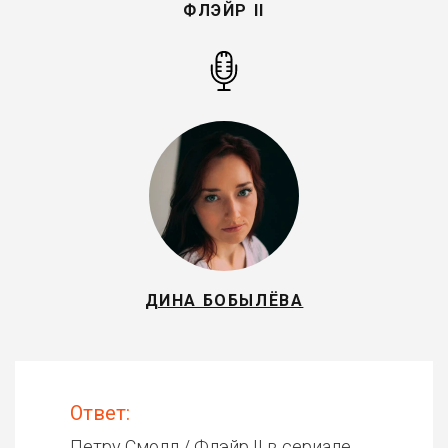
ФЛЭЙР II
ДИНА БОБЫЛЁВА
Ответ:
Петру Смолл / Флэйр II в сериале