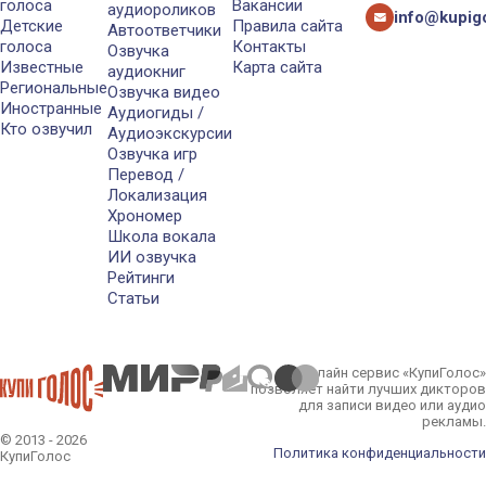
голоса
Вакансии
аудиороликов
info@kupigo
Детские
Правила сайта
Автоответчики
голоса
Контакты
Озвучка
Известные
Карта сайта
аудиокниг
Региональные
Озвучка видео
Иностранные
Аудиогиды /
Кто озвучил
Аудиоэкскурсии
Озвучка игр
Перевод /
Локализация
Хрономер
Школа вокала
ИИ озвучка
Рейтинги
Статьи
Онлайн сервис «КупиГолос»
позволяет найти лучших дикторов
для записи видео или аудио
рекламы.
© 2013 - 2026
Политика конфиденциальности
КупиГолос