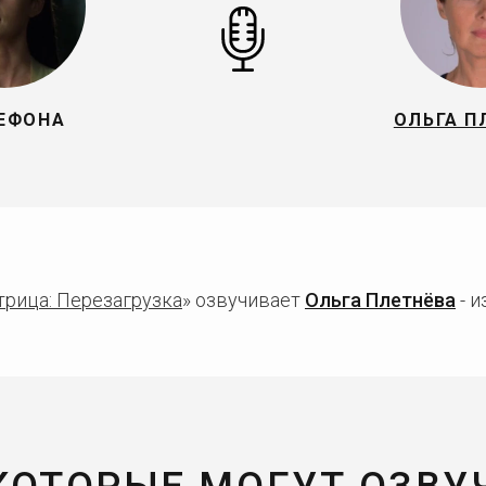
ЕФОНА
ОЛЬГА П
рица: Перезагрузка
» озвучивает
Ольга Плетнёва
- и