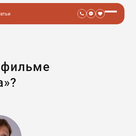
татьи
 фильме
а»?