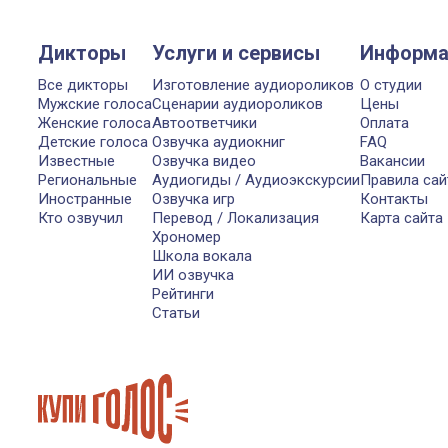
Дикторы
Услуги и сервисы
Информа
Все дикторы
Изготовление аудиороликов
О студии
Мужские голоса
Сценарии аудиороликов
Цены
Женские голоса
Автоответчики
Оплата
Детские голоса
Озвучка аудиокниг
FAQ
Известные
Озвучка видео
Вакансии
Региональные
Аудиогиды / Аудиоэкскурсии
Правила сай
Иностранные
Озвучка игр
Контакты
Кто озвучил
Перевод / Локализация
Карта сайта
Хрономер
Школа вокала
ИИ озвучка
Рейтинги
Статьи