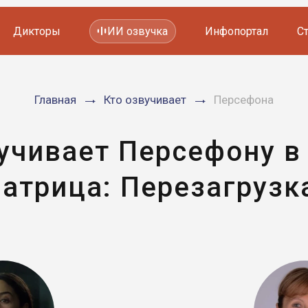
Дикторы
ИИ озвучка
Инфопортал
С
Фильмов и сериалов
Главная
Кто озвучивает
Персефона
Мультфильмов
YouTube каналов
Видеорекламы
вучивает Персефону в
атрица: Перезагрузк