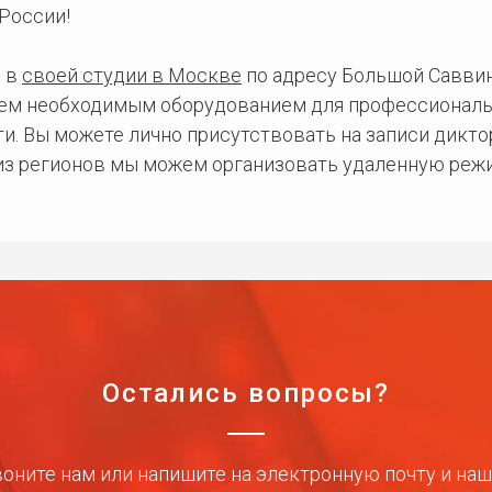
России!
 в
своей студии в Москве
по адресу Большой Саввинс
сем необходимым оборудованием для профессиональ
и. Вы можете лично присутствовать на записи дикто
 из регионов мы можем организовать удаленную режи
Остались вопросы?
оните нам или напишите на электронную почту и на