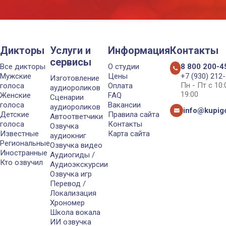
Дикторы
Услуги и
Информация
Контакты
сервисы
Все дикторы
О студии
8 800 200-4
Мужские
Цены
+7 (930) 212
Изготовление
Пн - Пт с 10
голоса
Оплата
аудиороликов
19:00
Женские
FAQ
Сценарии
голоса
Вакансии
аудиороликов
info@kupigo
Детские
Правила сайта
Автоответчики
голоса
Контакты
Озвучка
Известные
Карта сайта
аудиокниг
Региональные
Озвучка видео
Иностранные
Аудиогиды /
Кто озвучил
Аудиоэкскурсии
Озвучка игр
Перевод /
Локализация
Хрономер
Школа вокала
ИИ озвучка