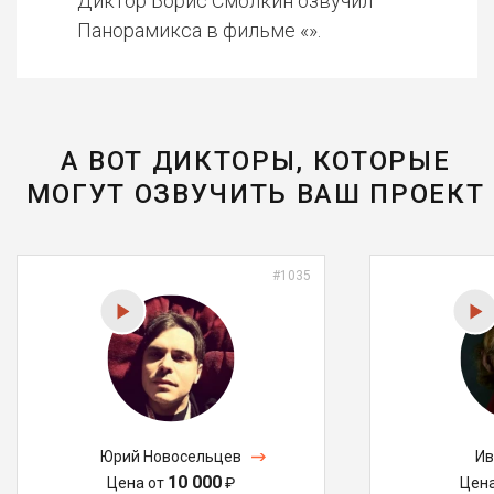
Диктор Борис Смолкин озвучил
Панорамикса в фильме «».
А ВОТ ДИКТОРЫ, КОТОРЫЕ
МОГУТ ОЗВУЧИТЬ ВАШ ПРОЕКТ
#1035
Юрий Новосельцев
Ив
10 000
Цена от
₽
Цен