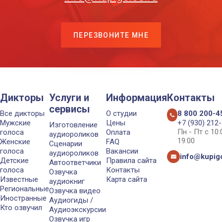
ПЕРЕЗВОНИТЕ МНЕ
Дикторы
Услуги и
Информация
Контакты
сервисы
Все дикторы
О студии
8 800 200-4
Мужские
Цены
+7 (930) 212
Изготовление
Пн - Пт с 10
голоса
Оплата
аудиороликов
19:00
Женские
FAQ
Сценарии
голоса
Вакансии
аудиороликов
info@kupigo
Детские
Правила сайта
Автоответчики
голоса
Контакты
Озвучка
Известные
Карта сайта
аудиокниг
Региональные
Озвучка видео
Иностранные
Аудиогиды /
Кто озвучил
Аудиоэкскурсии
Озвучка игр