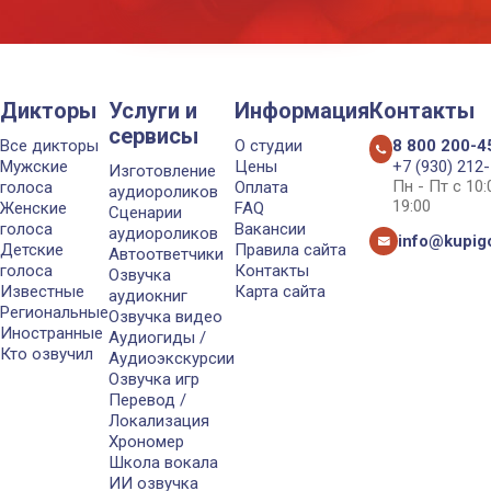
Дикторы
Услуги и
Информация
Контакты
сервисы
Все дикторы
О студии
8 800 200-4
Мужские
Цены
+7 (930) 212
Изготовление
Пн - Пт с 10
голоса
Оплата
аудиороликов
19:00
Женские
FAQ
Сценарии
голоса
Вакансии
аудиороликов
info@kupigo
Детские
Правила сайта
Автоответчики
голоса
Контакты
Озвучка
Известные
Карта сайта
аудиокниг
Региональные
Озвучка видео
Иностранные
Аудиогиды /
Кто озвучил
Аудиоэкскурсии
Озвучка игр
Перевод /
Локализация
Хрономер
Школа вокала
ИИ озвучка