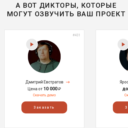
А ВОТ ДИКТОРЫ, КОТОРЫЕ
МОГУТ ОЗВУЧИТЬ ВАШ ПРОЕКТ
#431
Дмитрий Евстратов
Яро
10 000
до
Цена от
₽
Скачать демо
С
Заказать
З