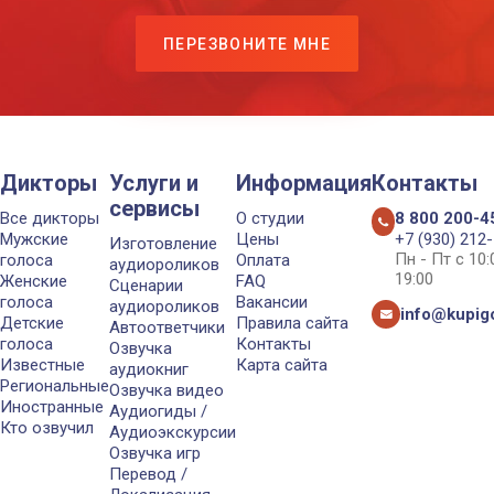
ПЕРЕЗВОНИТЕ МНЕ
Дикторы
Услуги и
Информация
Контакты
сервисы
Все дикторы
О студии
8 800 200-4
Мужские
Цены
+7 (930) 212
Изготовление
Пн - Пт с 10
голоса
Оплата
аудиороликов
19:00
Женские
FAQ
Сценарии
голоса
Вакансии
аудиороликов
info@kupigo
Детские
Правила сайта
Автоответчики
голоса
Контакты
Озвучка
Известные
Карта сайта
аудиокниг
Региональные
Озвучка видео
Иностранные
Аудиогиды /
Кто озвучил
Аудиоэкскурсии
Озвучка игр
Перевод /