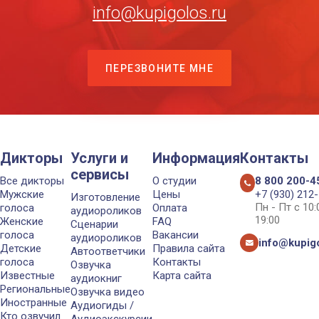
info@kupigolos.ru
ПЕРЕЗВОНИТЕ МНЕ
Дикторы
Услуги и
Информация
Контакты
сервисы
Все дикторы
О студии
8 800 200-4
Мужские
Цены
+7 (930) 212
Изготовление
Пн - Пт с 10
голоса
Оплата
аудиороликов
19:00
Женские
FAQ
Сценарии
голоса
Вакансии
аудиороликов
info@kupigo
Детские
Правила сайта
Автоответчики
голоса
Контакты
Озвучка
Известные
Карта сайта
аудиокниг
Региональные
Озвучка видео
Иностранные
Аудиогиды /
Кто озвучил