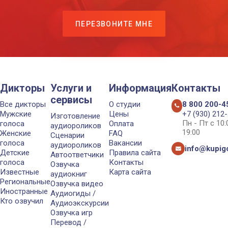
ПЕРЕЗВОНИТЕ МНЕ
Дикторы
Услуги и
Информация
Контакты
сервисы
Все дикторы
О студии
8 800 200-4
Мужские
Цены
+7 (930) 212
Изготовление
Пн - Пт с 10
голоса
Оплата
аудиороликов
19:00
Женские
FAQ
Сценарии
голоса
Вакансии
аудиороликов
info@kupigo
Детские
Правила сайта
Автоответчики
голоса
Контакты
Озвучка
Известные
Карта сайта
аудиокниг
Региональные
Озвучка видео
Иностранные
Аудиогиды /
Кто озвучил
Аудиоэкскурсии
Озвучка игр
Перевод /