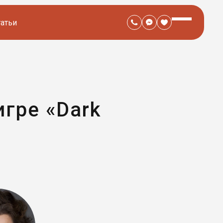
татьи
игре «Dark