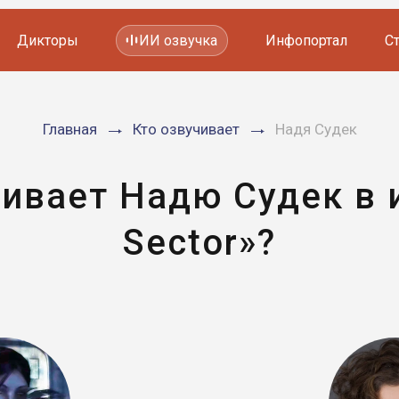
Дикторы
ИИ озвучка
Инфопортал
С
Фильмов и сериалов
Главная
Кто озвучивает
Надя Судек
Мультфильмов
YouTube каналов
Видеорекламы
ивает Надю Судек в 
Sector»?