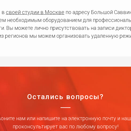
 в
своей студии в Москве
по адресу Большой Саввинс
сем необходимым оборудованием для профессиональ
и. Вы можете лично присутствовать на записи дикто
 из регионов мы можем организовать удаленную режи
Остались вопросы?
оните нам или напишите на электронную почту и на
проконсультирует вас по любому вопросу!