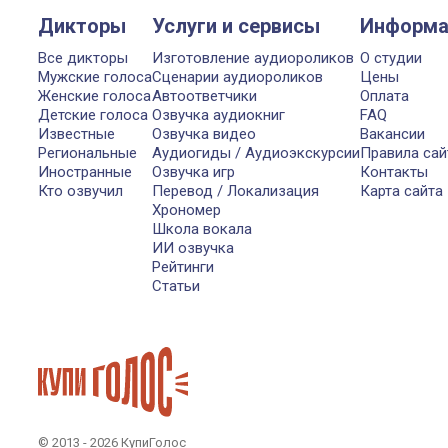
Дикторы
Услуги и сервисы
Информа
Все дикторы
Изготовление аудиороликов
О студии
Мужские голоса
Сценарии аудиороликов
Цены
Женские голоса
Автоответчики
Оплата
Детские голоса
Озвучка аудиокниг
FAQ
Известные
Озвучка видео
Вакансии
Региональные
Аудиогиды / Аудиоэкскурсии
Правила сай
Иностранные
Озвучка игр
Контакты
Кто озвучил
Перевод / Локализация
Карта сайта
Хрономер
Школа вокала
ИИ озвучка
Рейтинги
Статьи
© 2013 - 2026 КупиГолос