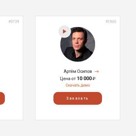
#3739
#1860
Артём Осипов
10 000
Цена от
₽
Скачать демо
Заказать