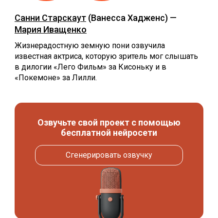
Санни Старскаут
(Ванесса Хадженс) —
Мария Иващенко
Жизнерадостную земную пони озвучила
известная актриса, которую зритель мог слышать
в дилогии «Лего Фильм» за Кисоньку и в
«Покемоне» за Лилли.
Озвучьте свой проект с помощью
бесплатной нейросети
Сгенерировать озвучку