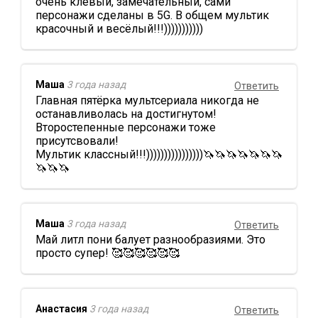
очень клёвый, замечательный, сами
персонажи сделаны в 5G. В общем мультик
красочный и весёлый!!!)))))))))))
Маша
3 года назад
Ответить
Главная пятёрка мультсериала никогда не
останавливолась на достигнутом!
Второстепенные персонажи тоже
присутсвовали!
Мультик классный!!!))))))))))))))))🦄🦄🦄🦄🦄🦄🦄
🦄🦄🦄
Маша
3 года назад
Ответить
Май литл пони балует разнообразиями. Это
просто супер! 🥰🥰🥰🥰🥰🥰
Анастасия
3 года назад
Ответить