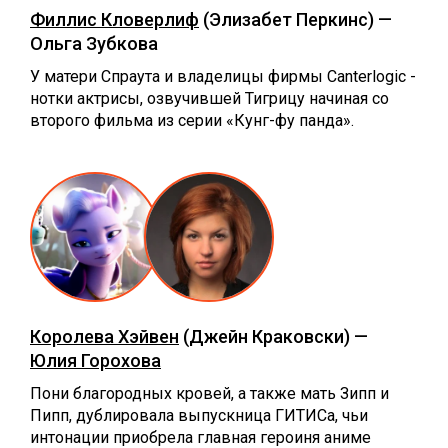
Филлис Кловерлиф
(Элизабет Перкинс) —
Ольга Зубкова
У матери Спраута и владелицы фирмы Canterlogic -
нотки актрисы, озвучившей Тигрицу начиная со
второго фильма из серии «Кунг-фу панда».
Королева Хэйвен
(Джейн Краковски) —
Юлия Горохова
Пони благородных кровей, а также мать Зипп и
Пипп, дублировала выпускница ГИТИСа, чьи
интонации приобрела главная героиня аниме