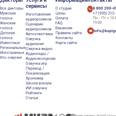
сервисы
Все дикторы
О студии
8 800 200-4
Мужские
Цены
+7 (930) 212
Изготовление
Пн - Пт с 10
голоса
Оплата
аудиороликов
19:00
Женские
FAQ
Сценарии
голоса
Вакансии
аудиороликов
info@kupigo
Детские
Правила сайта
Автоответчики
голоса
Контакты
Озвучка
Известные
Карта сайта
аудиокниг
Региональные
Озвучка видео
Иностранные
Аудиогиды /
Кто озвучил
Аудиоэкскурсии
Озвучка игр
Перевод /
Локализация
Хрономер
Школа вокала
ИИ озвучка
Рейтинги
Статьи
Онлайн сервис «КупиГолос»