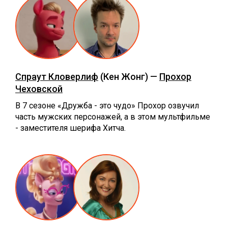
Спраут Кловерлиф
(Кен Жонг) —
Прохор
Чеховской
В 7 сезоне «Дружба - это чудо» Прохор озвучил
часть мужских персонажей, а в этом мультфильме
- заместителя шерифа Хитча.