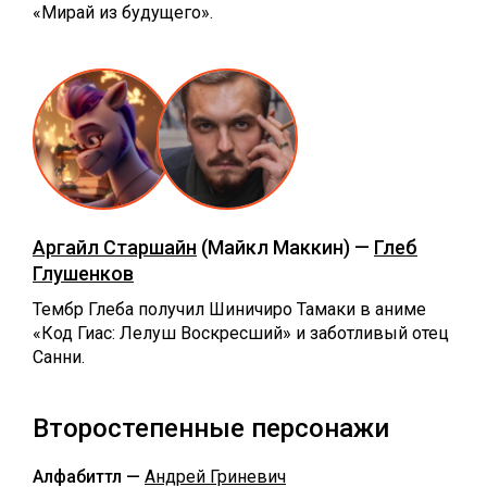
«Мирай из будущего».
Аргайл Старшайн
(Майкл Маккин) —
Глеб
Глушенков
Тембр Глеба получил Шиничиро Тамаки в аниме
«Код Гиас: Лелуш Воскресший» и заботливый отец
Санни.
Второстепенные персонажи
Алфабиттл —
Андрей Гриневич