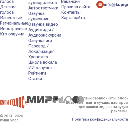
голоса
Вакансии
аудиороликов
info@kupigo
Детские
Правила сайта
Автоответчики
голоса
Контакты
Озвучка
Известные
Карта сайта
аудиокниг
Региональные
Озвучка видео
Иностранные
Аудиогиды /
Кто озвучил
Аудиоэкскурсии
Озвучка игр
Перевод /
Локализация
Хрономер
Школа вокала
ИИ озвучка
Рейтинги
Статьи
Онлайн сервис «КупиГолос»
позволяет найти лучших дикторов
для записи видео или аудио
рекламы.
© 2013 - 2026
Политика конфиденциальности
КупиГолос