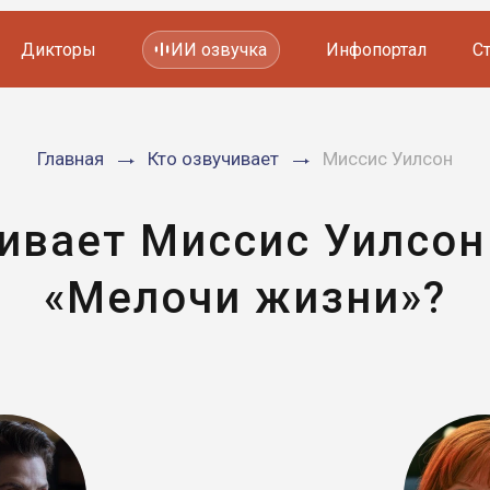
Дикторы
ИИ озвучка
Инфопортал
С
Фильмов и сериалов
Главная
Кто озвучивает
Миссис Уилсон
Мультфильмов
YouTube каналов
Видеорекламы
чивает Миссис Уилсон
«Мелочи жизни»?