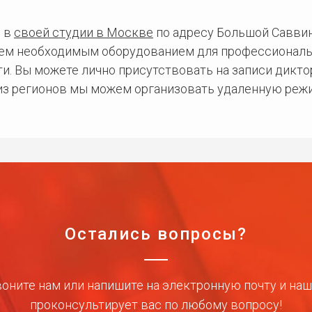
 в
своей студии в Москве
по адресу Большой Саввинс
сем необходимым оборудованием для профессиональ
и. Вы можете лично присутствовать на записи дикто
 из регионов мы можем организовать удаленную режи
Остались вопросы?
оните нам или напишите на электронную почту и на
проконсультирует вас по любому вопросу!