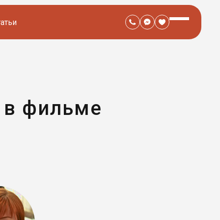
татьи
 в фильме