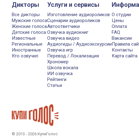
Дикторы
Услуги и сервисы
Информа
Все дикторы
Изготовление аудиороликов
О студии
Мужские голоса
Сценарии аудиороликов
Цены
Женские голоса
Автоответчики
Оплата
Детские голоса
Озвучка аудиокниг
FAQ
Известные
Озвучка видео
Вакансии
Региональные
Аудиогиды / Аудиоэкскурсии
Правила сай
Иностранные
Озвучка игр
Контакты
Кто озвучил
Перевод / Локализация
Карта сайта
Хрономер
Школа вокала
ИИ озвучка
Рейтинги
Статьи
© 2013 - 2026 КупиГолос