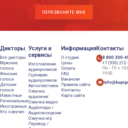
ПЕРЕЗВОНИТЕ МНЕ
Дикторы
Услуги и
Информация
Контакты
сервисы
Все дикторы
О студии
8 800 200-4
Мужские
Цены
+7 (930) 212
Изготовление
Пн - Пт с 10
голоса
Оплата
аудиороликов
19:00
Женские
FAQ
Сценарии
голоса
Вакансии
аудиороликов
info@kupigo
Детские
Правила сайта
Автоответчики
голоса
Контакты
Озвучка
Известные
Карта сайта
аудиокниг
Региональные
Озвучка видео
Иностранные
Аудиогиды /
Кто озвучил
Аудиоэкскурсии
Озвучка игр
Перевод /