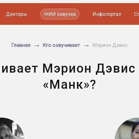
Дикторы
ИИ озвучка
Инфопортал
С
Фильмов и сериалов
Главная
Кто озвучивает
Мэрион Дэвис
Мультфильмов
YouTube каналов
Видеорекламы
чивает Мэрион Дэвис
«Манк»?