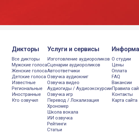
Дикторы
Услуги и сервисы
Информа
Все дикторы
Изготовление аудиороликов
О студии
Мужские голоса
Сценарии аудиороликов
Цены
Женские голоса
Автоответчики
Оплата
Детские голоса
Озвучка аудиокниг
FAQ
Известные
Озвучка видео
Вакансии
Региональные
Аудиогиды / Аудиоэкскурсии
Правила сай
Иностранные
Озвучка игр
Контакты
Кто озвучил
Перевод / Локализация
Карта сайта
Хрономер
Школа вокала
ИИ озвучка
Рейтинги
Статьи