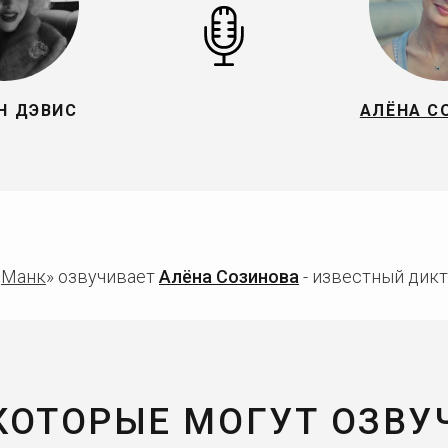
Н ДЭВИС
АЛЁНА С
«
Манк
» озвучивает
Алёна Созинова
- известный дикт
 КОТОРЫЕ МОГУТ ОЗВУ