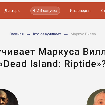
Дикторы
ИИ озвучка
Инфопортал
С
Фильмов и сериалов
Главная
Кто озвучивает
Маркус Вилла
Мультфильмов
YouTube каналов
Видеорекламы
учивает Маркуса Вилл
«Dead Island: Riptide»