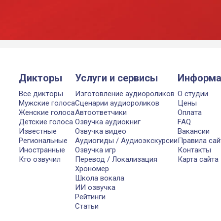
Дикторы
Услуги и сервисы
Информа
Все дикторы
Изготовление аудиороликов
О студии
Мужские голоса
Сценарии аудиороликов
Цены
Женские голоса
Автоответчики
Оплата
Детские голоса
Озвучка аудиокниг
FAQ
Известные
Озвучка видео
Вакансии
Региональные
Аудиогиды / Аудиоэкскурсии
Правила сай
Иностранные
Озвучка игр
Контакты
Кто озвучил
Перевод / Локализация
Карта сайта
Хрономер
Школа вокала
ИИ озвучка
Рейтинги
Статьи