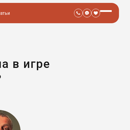
татьи
а в игре
?