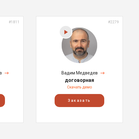
#1811
#2279
в
Вадим Медведев
договорная
Скачать демо
Заказать