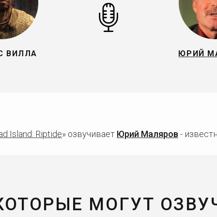
С ВИЛЛА
ЮРИЙ М
d Island: Riptide
» озвучивает
Юрий Маляров
- известн
 КОТОРЫЕ МОГУТ ОЗВУ