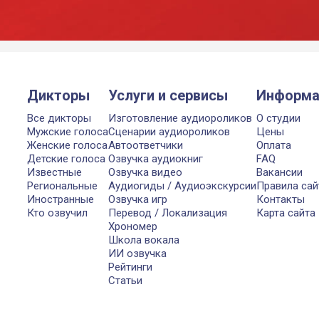
Дикторы
Услуги и сервисы
Информа
Все дикторы
Изготовление аудиороликов
О студии
Мужские голоса
Сценарии аудиороликов
Цены
Женские голоса
Автоответчики
Оплата
Детские голоса
Озвучка аудиокниг
FAQ
Известные
Озвучка видео
Вакансии
Региональные
Аудиогиды / Аудиоэкскурсии
Правила сай
Иностранные
Озвучка игр
Контакты
Кто озвучил
Перевод / Локализация
Карта сайта
Хрономер
Школа вокала
ИИ озвучка
Рейтинги
Статьи