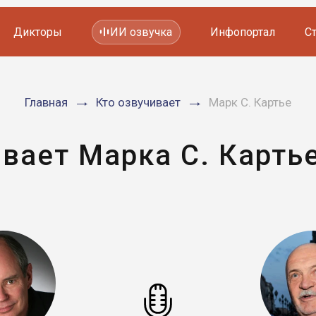
Дикторы
ИИ озвучка
Инфопортал
С
Фильмов и сериалов
Главная
Кто озвучивает
Марк С. Картье
Мультфильмов
YouTube каналов
Видеорекламы
вает Марка С. Карть