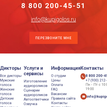
8 800 200-45-51
info@kupigolos.ru
ПЕРЕЗВОНИТЕ МНЕ
Дикторы
Услуги и
Информация
Контакты
сервисы
Все дикторы
О студии
8 800 200-4
Мужские
Цены
+7 (930) 212
Изготовление
Пн - Пт с 10
голоса
Оплата
аудиороликов
19:00
Женские
FAQ
Сценарии
голоса
Вакансии
аудиороликов
info@kupigo
Детские
Правила сайта
Автоответчики
голоса
Контакты
Озвучка