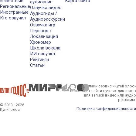
Известные
Карта сайта
аудиокниг
Региональные
Озвучка видео
Иностранные
Аудиогиды /
Кто озвучил
Аудиоэкскурсии
Озвучка игр
Перевод /
Локализация
Хрономер
Школа вокала
ИИ озвучка
Рейтинги
Статьи
Онлайн сервис «КупиГолос»
позволяет найти лучших дикторов
для записи видео или аудио
рекламы.
© 2013 - 2026
Политика конфиденциальности
КупиГолос