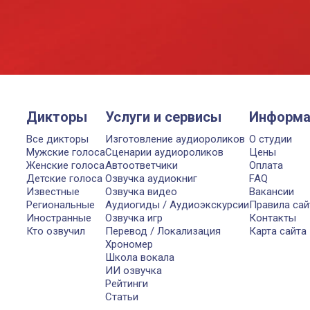
Дикторы
Услуги и сервисы
Информа
Все дикторы
Изготовление аудиороликов
О студии
Мужские голоса
Сценарии аудиороликов
Цены
Женские голоса
Автоответчики
Оплата
Детские голоса
Озвучка аудиокниг
FAQ
Известные
Озвучка видео
Вакансии
Региональные
Аудиогиды / Аудиоэкскурсии
Правила сай
Иностранные
Озвучка игр
Контакты
Кто озвучил
Перевод / Локализация
Карта сайта
Хрономер
Школа вокала
ИИ озвучка
Рейтинги
Статьи