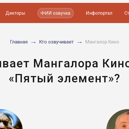
Дикторы
ИИ озвучка
Инфопортал
С
Фильмов и сериалов
Главная
Кто озвучивает
Мангалор Кино
Мультфильмов
YouTube каналов
Видеорекламы
ивает Мангалора Кин
«Пятый элемент»?