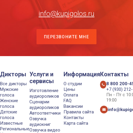
info@kupigolos.ru
ПЕРЕЗВОНИТЕ МНЕ
Дикторы
Услуги и
Информация
Контакты
сервисы
Все дикторы
О студии
8 800 200-4
Мужские
Цены
+7 (930) 212
Изготовление
Пн - Пт с 10
голоса
Оплата
аудиороликов
19:00
Женские
FAQ
Сценарии
голоса
Вакансии
аудиороликов
info@kupigo
Детские
Правила сайта
Автоответчики
голоса
Контакты
Озвучка
Известные
Карта сайта
аудиокниг
Региональные
Озвучка видео