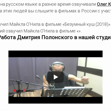
 на русском языке в разное время озвучивали
Олег 
са этих людей вы слышите в фильмах в России с уча
чил Майкла О’Нила в фильме «Безумный куш (2018)».
й озвучил Майкла О’Нила в фильме «».
Работа Дмитрия Полонского в нашей студи