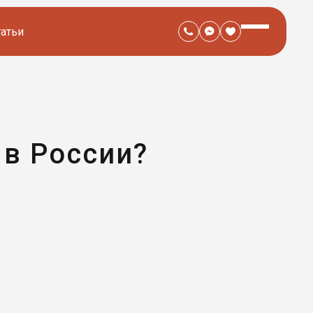
татьи
 в России?