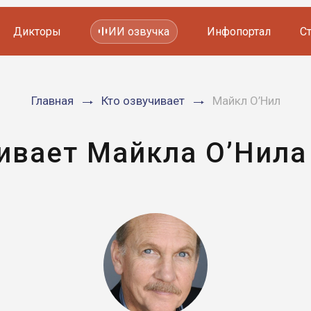
Дикторы
ИИ озвучка
Инфопортал
С
Фильмов и сериалов
Главная
Кто озвучивает
Майкл О’Нил
Мультфильмов
YouTube каналов
Видеорекламы
ивает Майкла О’Нила