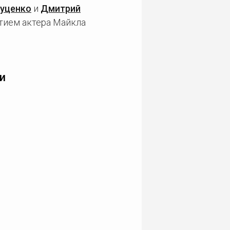
Куценко
и
Дмитрий
стием актера Майкла
и