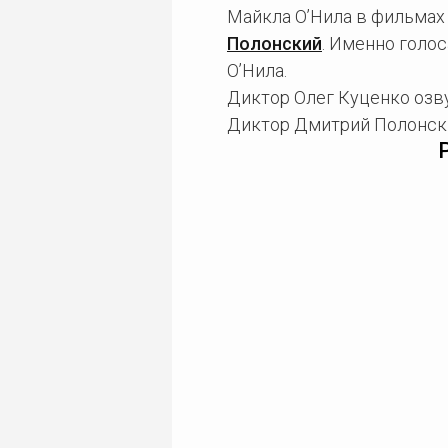
Майкла О’Нила в фильмах
Полонский
. Именно голо
О’Нила.
Диктор Олег Куценко озву
Диктор Дмитрий Полонски