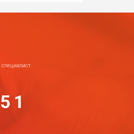
ш специалист
-51