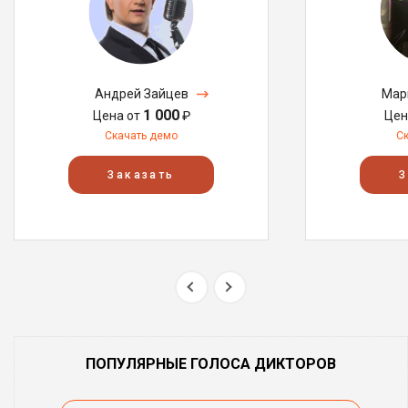
Андрей Зайцев
Мар
1 000
Цена от
₽
Цен
Скачать демо
С
Заказать
З
ПОПУЛЯРНЫЕ ГОЛОСА ДИКТОРОВ