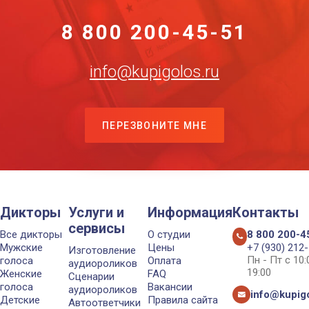
8 800 200-45-51
info@kupigolos.ru
ПЕРЕЗВОНИТЕ МНЕ
Дикторы
Услуги и
Информация
Контакты
сервисы
Все дикторы
О студии
8 800 200-4
Мужские
Цены
+7 (930) 212
Изготовление
Пн - Пт с 10
голоса
Оплата
аудиороликов
19:00
Женские
FAQ
Сценарии
голоса
Вакансии
аудиороликов
info@kupigo
Детские
Правила сайта
Автоответчики