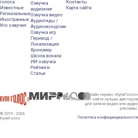
голоса
Контакты
Озвучка
Известные
Карта сайта
аудиокниг
Региональные
Озвучка видео
Иностранные
Аудиогиды /
Кто озвучил
Аудиоэкскурсии
Озвучка игр
Перевод /
Локализация
Хрономер
Школа вокала
ИИ озвучка
Рейтинги
Статьи
Онлайн сервис «КупиГолос»
позволяет найти лучших дикторов
для записи видео или аудио
рекламы.
© 2013 - 2026
Политика конфиденциальности
КупиГолос