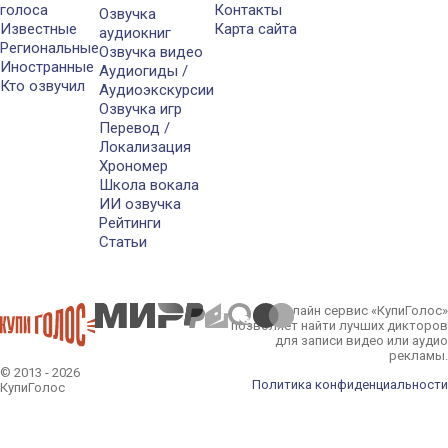
голоса
Контакты
Озвучка
Известные
Карта сайта
аудиокниг
Региональные
Озвучка видео
Иностранные
Аудиогиды /
Кто озвучил
Аудиоэкскурсии
Озвучка игр
Перевод /
Локализация
Хрономер
Школа вокала
ИИ озвучка
Рейтинги
Статьи
Онлайн сервис «КупиГолос»
позволяет найти лучших дикторов
для записи видео или аудио
рекламы.
© 2013 - 2026
Политика конфиденциальности
КупиГолос