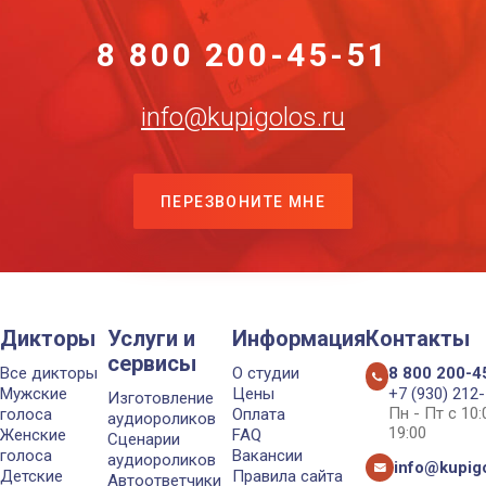
8 800 200-45-51
info@kupigolos.ru
ПЕРЕЗВОНИТЕ МНЕ
Дикторы
Услуги и
Информация
Контакты
сервисы
Все дикторы
О студии
8 800 200-4
Мужские
Цены
+7 (930) 212
Изготовление
Пн - Пт с 10
голоса
Оплата
аудиороликов
19:00
Женские
FAQ
Сценарии
голоса
Вакансии
аудиороликов
info@kupigo
Детские
Правила сайта
Автоответчики