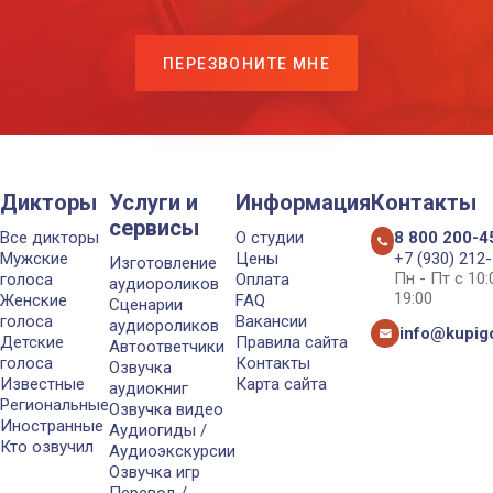
ПЕРЕЗВОНИТЕ МНЕ
Дикторы
Услуги и
Информация
Контакты
сервисы
Все дикторы
О студии
8 800 200-4
Мужские
Цены
+7 (930) 212
Изготовление
Пн - Пт с 10
голоса
Оплата
аудиороликов
19:00
Женские
FAQ
Сценарии
голоса
Вакансии
аудиороликов
info@kupigo
Детские
Правила сайта
Автоответчики
голоса
Контакты
Озвучка
Известные
Карта сайта
аудиокниг
Региональные
Озвучка видео
Иностранные
Аудиогиды /
Кто озвучил
Аудиоэкскурсии
Озвучка игр