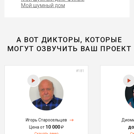
Мой шумный дом
А ВОТ ДИКТОРЫ, КОТОРЫЕ
МОГУТ ОЗВУЧИТЬ ВАШ ПРОЕКТ
#181
Игорь Старосельцев
Диоми
10 000
до
Цена от
₽
Скачать демо
С