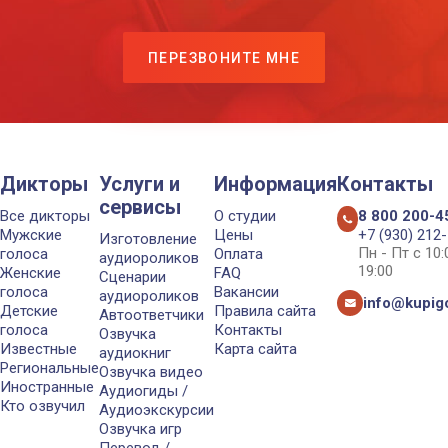
ПЕРЕЗВОНИТЕ МНЕ
Дикторы
Услуги и
Информация
Контакты
сервисы
Все дикторы
О студии
8 800 200-4
Мужские
Цены
+7 (930) 212
Изготовление
Пн - Пт с 10
голоса
Оплата
аудиороликов
19:00
Женские
FAQ
Сценарии
голоса
Вакансии
аудиороликов
info@kupigo
Детские
Правила сайта
Автоответчики
голоса
Контакты
Озвучка
Известные
Карта сайта
аудиокниг
Региональные
Озвучка видео
Иностранные
Аудиогиды /
Кто озвучил
Аудиоэкскурсии
Озвучка игр