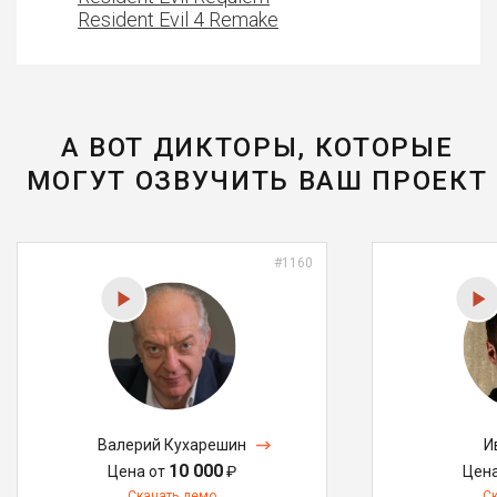
Resident Evil 4 Remake
А ВОТ ДИКТОРЫ, КОТОРЫЕ
МОГУТ ОЗВУЧИТЬ ВАШ ПРОЕКТ
#1160
Валерий Кухарешин
И
10 000
Цена от
₽
Цен
Скачать демо
С