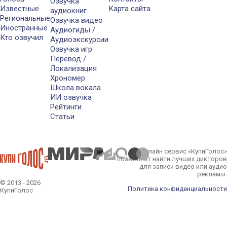
Озвучка
Известные
Карта сайта
аудиокниг
Региональные
Озвучка видео
Иностранные
Аудиогиды /
Кто озвучил
Аудиоэкскурсии
Озвучка игр
Перевод /
Локализация
Хрономер
Школа вокала
ИИ озвучка
Рейтинги
Статьи
Онлайн сервис «КупиГолос»
позволяет найти лучших дикторов
для записи видео или аудио
рекламы.
© 2013 - 2026
Политика конфиденциальности
КупиГолос