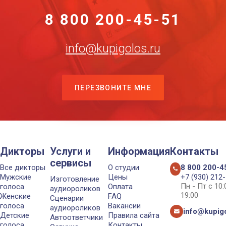
8 800 200-45-51
info@kupigolos.ru
ПЕРЕЗВОНИТЕ МНЕ
Дикторы
Услуги и
Информация
Контакты
сервисы
Все дикторы
О студии
8 800 200-4
Мужские
Цены
+7 (930) 212
Изготовление
Пн - Пт с 10
голоса
Оплата
аудиороликов
19:00
Женские
FAQ
Сценарии
голоса
Вакансии
аудиороликов
info@kupigo
Детские
Правила сайта
Автоответчики
голоса
Контакты