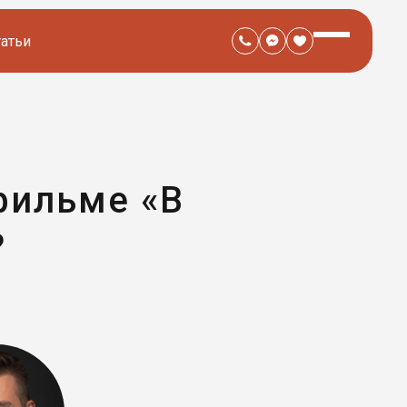
татьи
фильме «В
?