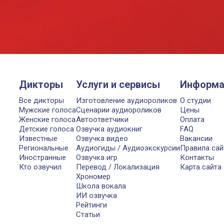
Дикторы
Услуги и сервисы
Информа
Все дикторы
Изготовление аудиороликов
О студии
Мужские голоса
Сценарии аудиороликов
Цены
Женские голоса
Автоответчики
Оплата
Детские голоса
Озвучка аудиокниг
FAQ
Известные
Озвучка видео
Вакансии
Региональные
Аудиогиды / Аудиоэкскурсии
Правила сай
Иностранные
Озвучка игр
Контакты
Кто озвучил
Перевод / Локализация
Карта сайта
Хрономер
Школа вокала
ИИ озвучка
Рейтинги
Статьи