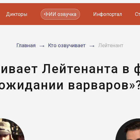
Дикторы
ИИ озвучка
Инфопортал
С
Фильмов и сериалов
Главная
Кто озвучивает
Лейтенант
Мультфильмов
YouTube каналов
Видеорекламы
чивает Лейтенанта в 
ожидании варваров»