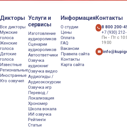
Дикторы
Услуги и
Информация
Контакты
сервисы
Все дикторы
О студии
8 800 200-4
Мужские
Цены
+7 (930) 212
Изготовление
Пн - Пт с 10
голоса
Оплата
аудиороликов
19:00
Женские
FAQ
Сценарии
голоса
Вакансии
аудиороликов
info@kupigo
Детские
Правила сайта
Автоответчики
голоса
Контакты
Озвучка
Известные
Карта сайта
аудиокниг
Региональные
Озвучка видео
Иностранные
Аудиогиды /
Кто озвучил
Аудиоэкскурсии
Озвучка игр
Перевод /
Локализация
Хрономер
Школа вокала
ИИ озвучка
Рейтинги
Статьи