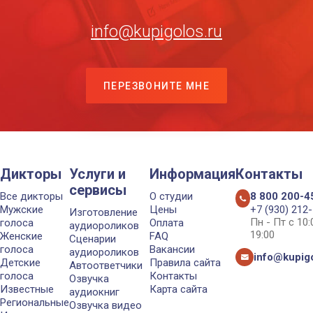
info@kupigolos.ru
ПЕРЕЗВОНИТЕ МНЕ
Дикторы
Услуги и
Информация
Контакты
сервисы
Все дикторы
О студии
8 800 200-4
Мужские
Цены
+7 (930) 212
Изготовление
Пн - Пт с 10
голоса
Оплата
аудиороликов
19:00
Женские
FAQ
Сценарии
голоса
Вакансии
аудиороликов
info@kupigo
Детские
Правила сайта
Автоответчики
голоса
Контакты
Озвучка
Известные
Карта сайта
аудиокниг
Региональные
Озвучка видео