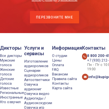
ПЕРЕЗВОНИТЕ МНЕ
Дикторы
Услуги и
Информация
Контакты
сервисы
Все дикторы
О студии
8 800 200-4
Мужские
Цены
+7 (930) 212
Изготовление
Пн - Пт с 10
голоса
Оплата
аудиороликов
19:00
Женские
FAQ
Сценарии
голоса
Вакансии
аудиороликов
info@kupigo
Детские
Правила сайта
Автоответчики
голоса
Контакты
Озвучка
Известные
Карта сайта
аудиокниг
Региональные
Озвучка видео
Иностранные
Аудиогиды /
Кто озвучил
Аудиоэкскурсии
Озвучка игр