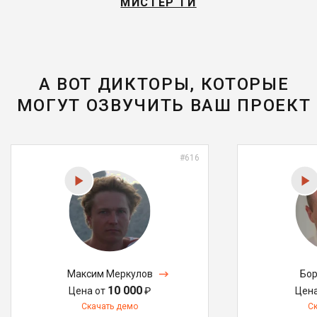
МИСТЕР ТИ
А ВОТ ДИКТОРЫ, КОТОРЫЕ
МОГУТ ОЗВУЧИТЬ ВАШ ПРОЕКТ
#616
Максим Меркулов
Бор
10 000
Цена от
₽
Цен
Скачать демо
С