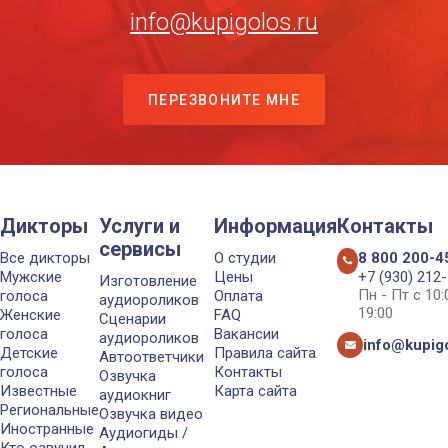
info@kupigolos.ru
ПЕРЕЗВОНИТЕ МНЕ
Дикторы
Услуги и
Информация
Контакты
сервисы
Все дикторы
О студии
8 800 200-4
Мужские
Цены
+7 (930) 212
Изготовление
Пн - Пт с 10
голоса
Оплата
аудиороликов
19:00
Женские
FAQ
Сценарии
голоса
Вакансии
аудиороликов
info@kupigo
Детские
Правила сайта
Автоответчики
голоса
Контакты
Озвучка
Известные
Карта сайта
аудиокниг
Региональные
Озвучка видео
Иностранные
Аудиогиды /
Кто озвучил