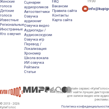
19:00
Женские
FAQ
Сценарии
голоса
Вакансии
аудиороликов
info@kupigo
Детские
Правила сайта
Автоответчики
голоса
Контакты
Озвучка
Известные
Карта сайта
аудиокниг
Региональные
Озвучка видео
Иностранные
Аудиогиды /
Кто озвучил
Аудиоэкскурсии
Озвучка игр
Перевод /
Локализация
Хрономер
Школа вокала
ИИ озвучка
Рейтинги
Статьи
Онлайн сервис «КупиГолос»
позволяет найти лучших дикторов
для записи видео или аудио
рекламы.
© 2013 - 2026
Политика конфиденциальности
КупиГолос