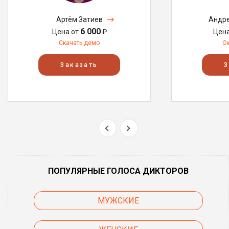
Артём Затиев
Андре
6 000
Цена от
₽
Цен
Скачать демо
С
Заказать
З
ПОПУЛЯРНЫЕ ГОЛОСА ДИКТОРОВ
МУЖСКИЕ