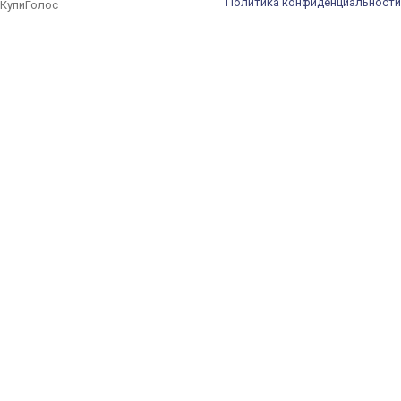
Политика конфиденциальности
КупиГолос