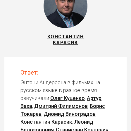
КОНСТАНТИН
КАРАСИК
Ответ:
Энтони Андерсона в фильмах на
русском языке в разное время
озвучивали
Олег Куценко
,
Артур
Ваха
,
Дмитрий Филимонов
,
Борис
Токарев
,
Диомид Виноградов
,
Константин Карасик
,
Леонид
Белозорович
,
Станислав Концевич
.