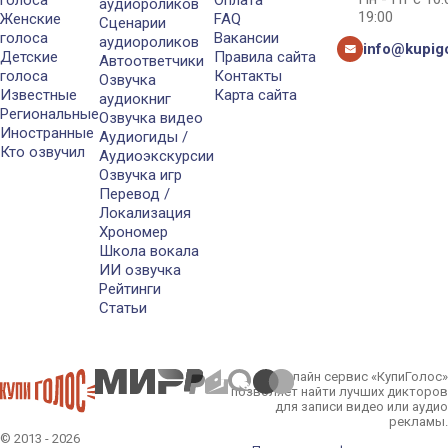
голоса
Оплата
аудиороликов
19:00
Женские
FAQ
Сценарии
голоса
Вакансии
аудиороликов
info@kupigo
Детские
Правила сайта
Автоответчики
голоса
Контакты
Озвучка
Известные
Карта сайта
аудиокниг
Региональные
Озвучка видео
Иностранные
Аудиогиды /
Кто озвучил
Аудиоэкскурсии
Озвучка игр
Перевод /
Локализация
Хрономер
Школа вокала
ИИ озвучка
Рейтинги
Статьи
Онлайн сервис «КупиГолос»
позволяет найти лучших дикторов
для записи видео или аудио
рекламы.
© 2013 - 2026