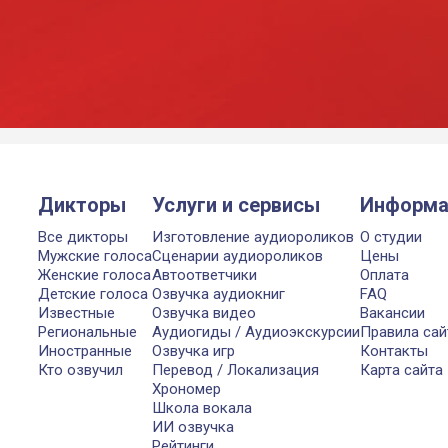
Дикторы
Услуги и сервисы
Информа
Все дикторы
Изготовление аудиороликов
О студии
Мужские голоса
Сценарии аудиороликов
Цены
Женские голоса
Автоответчики
Оплата
Детские голоса
Озвучка аудиокниг
FAQ
Известные
Озвучка видео
Вакансии
Региональные
Аудиогиды / Аудиоэкскурсии
Правила сай
Иностранные
Озвучка игр
Контакты
Кто озвучил
Перевод / Локализация
Карта сайта
Хрономер
Школа вокала
ИИ озвучка
Рейтинги