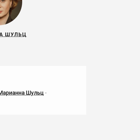
А ШУЛЬЦ
Марианна Шульц
-