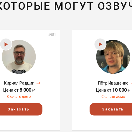
 КОТОРЫЕ МОГУТ ОЗВУ
#951
Кирилл Радциг
Пётр Иващенко
8 000
10 000
Цена от
₽
Цена от
₽
Скачать демо
Скачать демо
Заказать
Заказать