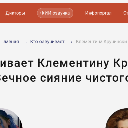
Дикторы
ИИ озвучка
Инфопортал
С
Фильмов и сериалов
Главная
Кто озвучивает
Клементина Кручински
Мультфильмов
YouTube каналов
Видеорекламы
чивает Клементину Кр
ечное сияние чистог