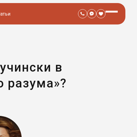
татьи
учински в
о разума»?