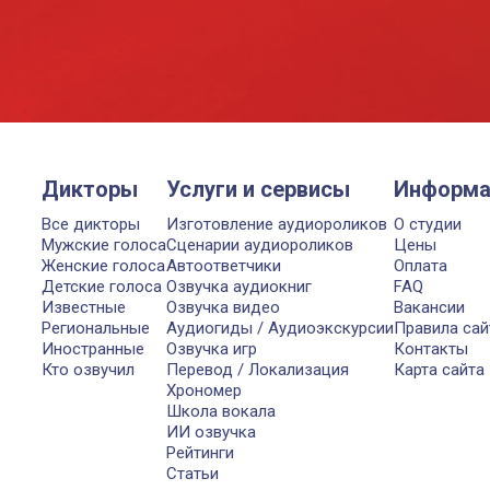
Дикторы
Услуги и сервисы
Информа
Все дикторы
Изготовление аудиороликов
О студии
Мужские голоса
Сценарии аудиороликов
Цены
Женские голоса
Автоответчики
Оплата
Детские голоса
Озвучка аудиокниг
FAQ
Известные
Озвучка видео
Вакансии
Региональные
Аудиогиды / Аудиоэкскурсии
Правила сай
Иностранные
Озвучка игр
Контакты
Кто озвучил
Перевод / Локализация
Карта сайта
Хрономер
Школа вокала
ИИ озвучка
Рейтинги
Статьи