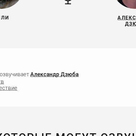
ИЛИ
АЛЕК
ДЗ
 озвучивает
Александр Дзюба
тв
ествие