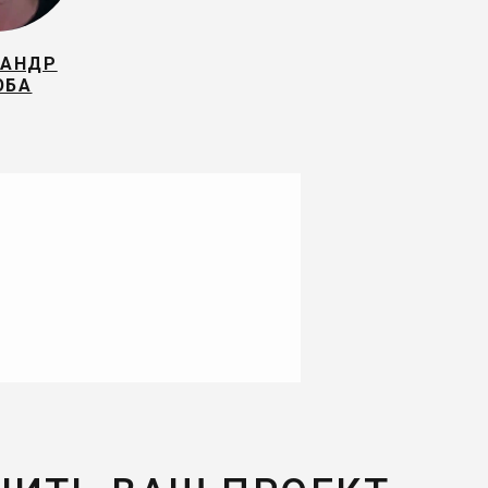
САНДР
ЮБА