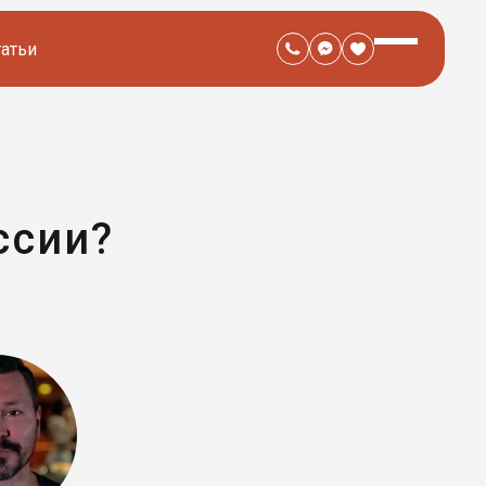
татьи
ссии?