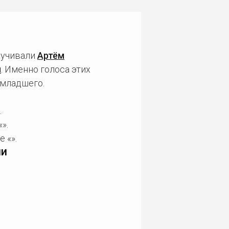
вучивали
Артём
и
. Именно голоса этих
-младшего.
.
».
 «».
ии