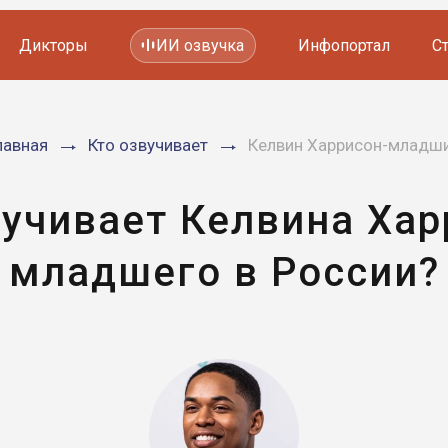
Дикторы
ИИ озвучка
Инфопортал
С
Фильмов и сериалов
лавная
Кто озвучивает
Келвин Харрисон-младш
Мультфильмов
YouTube каналов
Видеорекламы
вучивает Келвина Хар
младшего в России?