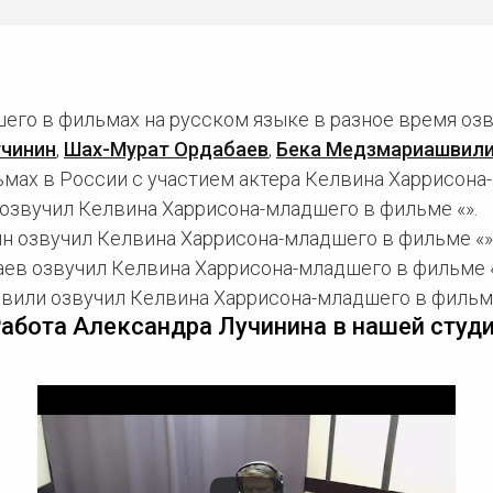
его в фильмах на русском языке в разное время оз
учинин
,
Шах-Мурат Ордабаев
,
Бека Медзмариашвил
мах в России с участием актера Келвина Харрисона
озвучил Келвина Харрисона-младшего в фильме «».
н озвучил Келвина Харрисона-младшего в фильме «»
ев озвучил Келвина Харрисона-младшего в фильме «
или озвучил Келвина Харрисона-младшего в фильме
абота Александра Лучинина в нашей студ