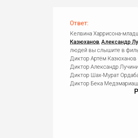
Ответ:
Келвина Харрисона-младш
Казюханов
,
Александр Л
людей вы слышите в филь
Диктор Артём Казюханов 
Диктор Александр Лучини
Диктор Шах-Мурат Ордаба
Диктор Бека Медзмариашв
Р