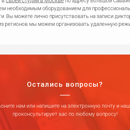
 в
своей студии в Москве
по адресу Большой Саввинс
сем необходимым оборудованием для профессиональ
и. Вы можете лично присутствовать на записи дикто
 из регионов мы можем организовать удаленную режи
Остались вопросы?
оните нам или напишите на электронную почту и на
проконсультирует вас по любому вопросу!