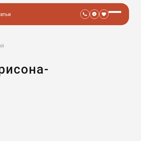
татьи
ий
рисона-