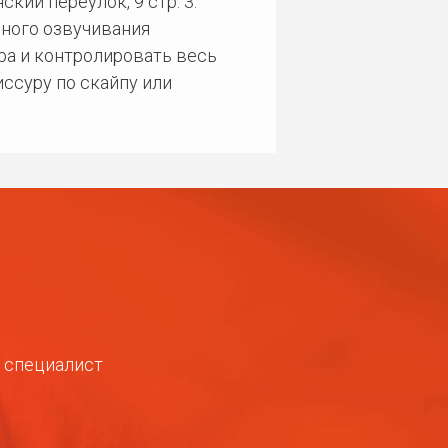
кий переулок, 9 стр. 3.
ного озвучивания
ра и контролировать весь
ссуру по скайпу или
ш специалист