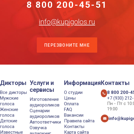
8 800 200-45-51
info@kupigolos.ru
ПЕРЕЗВОНИТЕ МНЕ
Дикторы
Услуги и
Информация
Контакты
сервисы
Все дикторы
О студии
8 800 200-4
Мужские
Цены
+7 (930) 212
Изготовление
Пн - Пт с 10
голоса
Оплата
аудиороликов
19:00
Женские
FAQ
Сценарии
голоса
Вакансии
аудиороликов
info@kupigo
Детские
Правила сайта
Автоответчики
голоса
Контакты
Озвучка
Известные
Карта сайта
аудиокниг