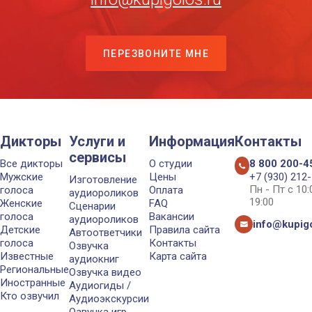
ПЕРЕЗВОНИТЕ МНЕ
Дикторы
Услуги и
Информация
Контакты
сервисы
Все дикторы
О студии
8 800 200-4
Мужские
Цены
+7 (930) 212
Изготовление
Пн - Пт с 10
голоса
Оплата
аудиороликов
19:00
Женские
FAQ
Сценарии
голоса
Вакансии
аудиороликов
info@kupigo
Детские
Правила сайта
Автоответчики
голоса
Контакты
Озвучка
Известные
Карта сайта
аудиокниг
Региональные
Озвучка видео
Иностранные
Аудиогиды /
Кто озвучил
Аудиоэкскурсии