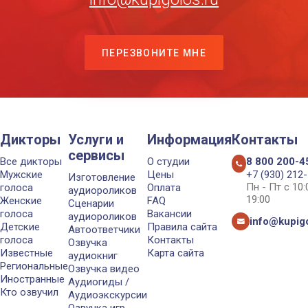
ПЕРЕЗВОНИТЕ МНЕ
Дикторы
Услуги и
Информация
Контакты
сервисы
Все дикторы
О студии
8 800 200-4
Мужские
Цены
+7 (930) 212
Изготовление
Пн - Пт с 10
голоса
Оплата
аудиороликов
19:00
Женские
FAQ
Сценарии
голоса
Вакансии
аудиороликов
info@kupigo
Детские
Правила сайта
Автоответчики
голоса
Контакты
Озвучка
Известные
Карта сайта
аудиокниг
Региональные
Озвучка видео
Иностранные
Аудиогиды /
Кто озвучил
Аудиоэкскурсии