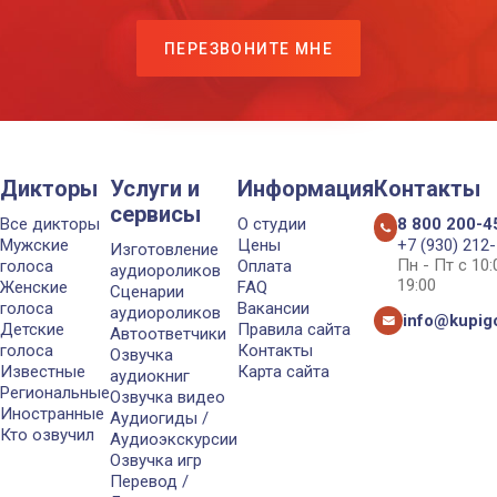
ПЕРЕЗВОНИТЕ МНЕ
Дикторы
Услуги и
Информация
Контакты
сервисы
Все дикторы
О студии
8 800 200-4
Мужские
Цены
+7 (930) 212
Изготовление
Пн - Пт с 10
голоса
Оплата
аудиороликов
19:00
Женские
FAQ
Сценарии
голоса
Вакансии
аудиороликов
info@kupigo
Детские
Правила сайта
Автоответчики
голоса
Контакты
Озвучка
Известные
Карта сайта
аудиокниг
Региональные
Озвучка видео
Иностранные
Аудиогиды /
Кто озвучил
Аудиоэкскурсии
Озвучка игр
Перевод /