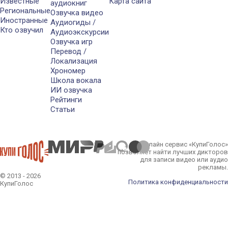
Известные
Карта сайта
аудиокниг
Региональные
Озвучка видео
Иностранные
Аудиогиды /
Кто озвучил
Аудиоэкскурсии
Озвучка игр
Перевод /
Локализация
Хрономер
Школа вокала
ИИ озвучка
Рейтинги
Статьи
Онлайн сервис «КупиГолос»
позволяет найти лучших дикторов
для записи видео или аудио
рекламы.
© 2013 - 2026
Политика конфиденциальности
КупиГолос