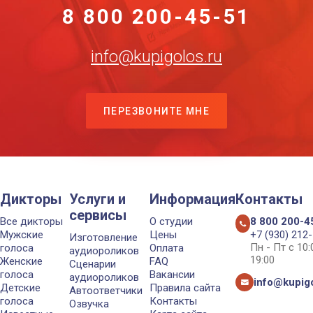
8 800 200-45-51
info@kupigolos.ru
ПЕРЕЗВОНИТЕ МНЕ
Дикторы
Услуги и
Информация
Контакты
сервисы
Все дикторы
О студии
8 800 200-4
Мужские
Цены
+7 (930) 212
Изготовление
Пн - Пт с 10
голоса
Оплата
аудиороликов
19:00
Женские
FAQ
Сценарии
голоса
Вакансии
аудиороликов
info@kupigo
Детские
Правила сайта
Автоответчики
голоса
Контакты
Озвучка