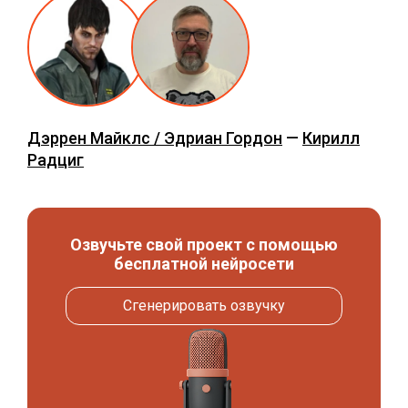
Дэррен Майклс / Эдриан Гордон
—
Кирилл
Радциг
Озвучьте свой проект с помощью
бесплатной нейросети
Сгенерировать озвучку