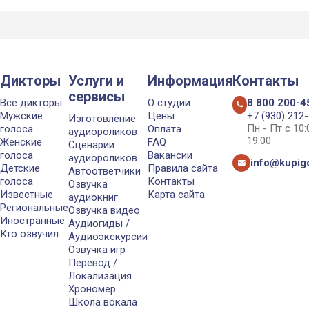
Дикторы
Услуги и
Информация
Контакты
сервисы
Все дикторы
О студии
8 800 200-4
Мужские
Цены
+7 (930) 212
Изготовление
Пн - Пт с 10
голоса
Оплата
аудиороликов
19:00
Женские
FAQ
Сценарии
голоса
Вакансии
аудиороликов
info@kupigo
Детские
Правила сайта
Автоответчики
голоса
Контакты
Озвучка
Известные
Карта сайта
аудиокниг
Региональные
Озвучка видео
Иностранные
Аудиогиды /
Кто озвучил
Аудиоэкскурсии
Озвучка игр
Перевод /
Локализация
Хрономер
Школа вокала