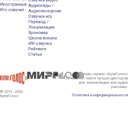
Иностранные
Аудиогиды /
Кто озвучил
Аудиоэкскурсии
Озвучка игр
Перевод /
Локализация
Хрономер
Школа вокала
ИИ озвучка
Рейтинги
Статьи
Онлайн сервис «КупиГолос»
позволяет найти лучших дикторов
для записи видео или аудио
рекламы.
© 2013 - 2026
Политика конфиденциальности
КупиГолос