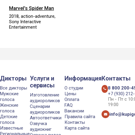
Marvel's Spider Man
2018, action-adventure,
Sony Interactive
Entertainment
Дикторы
Услуги и
Информация
Контакты
сервисы
Все дикторы
О студии
8 800 200-4
Мужские
Цены
+7 (930) 212
Изготовление
Пн - Пт с 10
голоса
Оплата
аудиороликов
19:00
Женские
FAQ
Сценарии
голоса
Вакансии
аудиороликов
info@kupigo
Детские
Правила сайта
Автоответчики
голоса
Контакты
Озвучка
Известные
Карта сайта
аудиокниг
Региональные
Озвучка видео