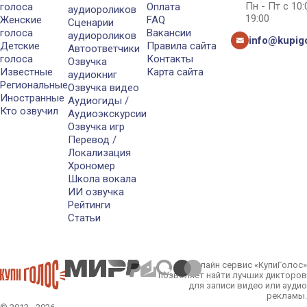
Пн - Пт с 10
голоса
Оплата
аудиороликов
19:00
Женские
FAQ
Сценарии
голоса
Вакансии
аудиороликов
info@kupigo
Детские
Правила сайта
Автоответчики
голоса
Контакты
Озвучка
Известные
Карта сайта
аудиокниг
Региональные
Озвучка видео
Иностранные
Аудиогиды /
Кто озвучил
Аудиоэкскурсии
Озвучка игр
Перевод /
Локализация
Хрономер
Школа вокала
ИИ озвучка
Рейтинги
Статьи
Онлайн сервис «КупиГолос»
позволяет найти лучших дикторов
для записи видео или аудио
рекламы.