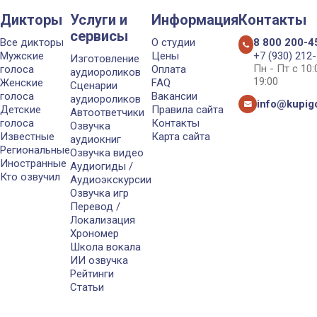
Дикторы
Услуги и
Информация
Контакты
сервисы
Все дикторы
О студии
8 800 200-4
Мужские
Цены
+7 (930) 212
Изготовление
Пн - Пт с 10
голоса
Оплата
аудиороликов
19:00
Женские
FAQ
Сценарии
голоса
Вакансии
аудиороликов
info@kupigo
Детские
Правила сайта
Автоответчики
голоса
Контакты
Озвучка
Известные
Карта сайта
аудиокниг
Региональные
Озвучка видео
Иностранные
Аудиогиды /
Кто озвучил
Аудиоэкскурсии
Озвучка игр
Перевод /
Локализация
Хрономер
Школа вокала
ИИ озвучка
Рейтинги
Статьи