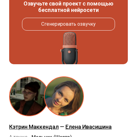
Озвучьте свой проект с помощью
бесплатной нейросети
Сгенерировать озвучку
Кэтрин Маккендал
—
Елена Ивасишина