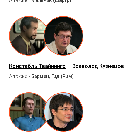
А также -
Мальчик (Шартр)
Констебль Твайнингс
— Всеволод Кузнецов
А также -
Бармен, Гид (Рим)